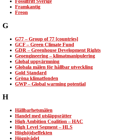
Fossilfritt Sverige
Framkantig
Freon
G
G77 – Group of 77 [countries]
GCF – Green Climate Fund
GDR – Greenhouse Development Rights
Geoengineering – klimatmanipulering
Global uppvärmning
Globala målen för hållbar utveckling
Gold Standard
Gröna klimatfonden
GWP – Global warming potential
H
Hållbarhetsmålen
Handel med utsläppsrätter
High Ambition Coalition – HAC
High Level Segment – HLS
Höghöjdseffekten
Högnivådel