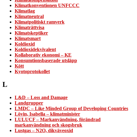
Klimatkonventionen UNFCCC
Klimatlag
Klimatneutral
Klimatpolitiskt ramverk
Klimaträttvisa
Klimatskeptiker
Klimatsmart
Koldioxid
Koldioxidekvivalent
Kollaborativ ekonomi – KE
Konsumtionsbaserade utsläpp
Kött
Kyotoprotokollet
L
L&D – Loss and Damage
Landgrupper
LMDC – Like Minded Group of Developing Countries
Lövin, Isabella – klimatminister
LULUCF – Markanvändning, förändrad
markanvändning och skogsbruk
Lustgas – N2O, dikväveoxid