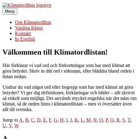
Hoppa
till
Meny
Klimatordlista
Sveriges största klimatordlista
innehåll
Om Klimatordlista
Vanliga frågor
Kontakt
In English
Välkommen till Klimatordlistan!
Här förklarar vi vad ord och förkortningar som har med klimat att
göra betyder. Skriv in ditt ord i sökrutan, eller bläddra bland orden i
listan nedan.
Undrar du vad något ord eller begrepp som har med klimat att göra
betyder? Vi ger dig definitioner, förklaringar och bilder – allt skrivet
så enkelt som möjligt. Det används mycket engelska när det talas om
klimat, så de orden finns i klimatordlistan – men vi översätter även
allt till svenska.
Jump to
A
,
B
,
C
,
D
,
E
,
F
,
G
,
H
,
I
,
J
,
K
,
L
,
M
,
N
,
O
,
P
,
Q
,
R
,
S
,
T
,
U
,
V
,
W
A