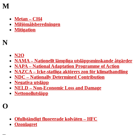
M
Metan – CH4
Miljömålsberedningen
Mitigation
N
N2O
NAMA – Nationellt lämpliga utsläppsminskande åtgärder
NAPA – National Adaptation Programme of Action
NAZCA – Icke-statliga aktörers zon för klimathandling
NDC – Nationally Determined Contribution
Negativa utsläpp
NELD – Non-Economic Loss and Damage
Nettonollutsläpp
O
Ofullständigt fluorerade kolväten – HFC
Ozonlagret