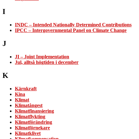
I
INDC – Intended Nationally Determined Contributions
IPCC – Intergovernmental Panel on Climate Change
J
JI – Joint Implementation
Jul, alltså högtiden i december
K
Kärnkraft
Kina
Klimat
Klimatångest
Klimatfinansiering
Klimatflykting
Klimatförändring
Klimatförnekare
Klimatklivet
Klimatkompensation