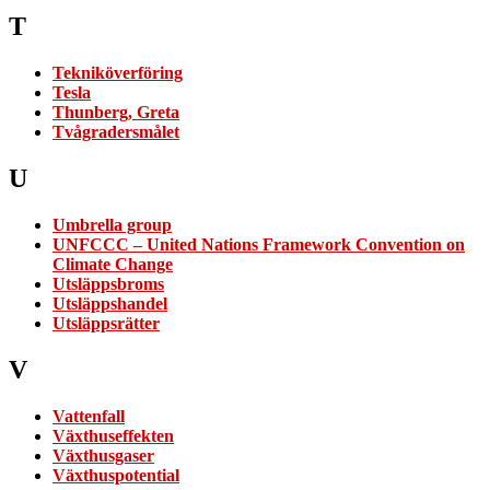
T
Tekniköverföring
Tesla
Thunberg, Greta
Tvågradersmålet
U
Umbrella group
UNFCCC – United Nations Framework Convention on
Climate Change
Utsläppsbroms
Utsläppshandel
Utsläppsrätter
V
Vattenfall
Växthuseffekten
Växthusgaser
Växthuspotential