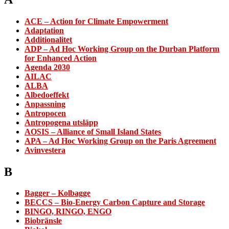
ACE – Action for Climate Empowerment
Adaptation
Additionalitet
ADP – Ad Hoc Working Group on the Durban Platform
for Enhanced Action
Agenda 2030
AILAC
ALBA
Albedoeffekt
Anpassning
Antropocen
Antropogena utsläpp
AOSIS – Alliance of Small Island States
APA – Ad Hoc Working Group on the Paris Agreement
Avinvestera
B
Bagger – Kolbagge
BECCS – Bio-Energy Carbon Capture and Storage
BINGO, RINGO, ENGO
Biobränsle