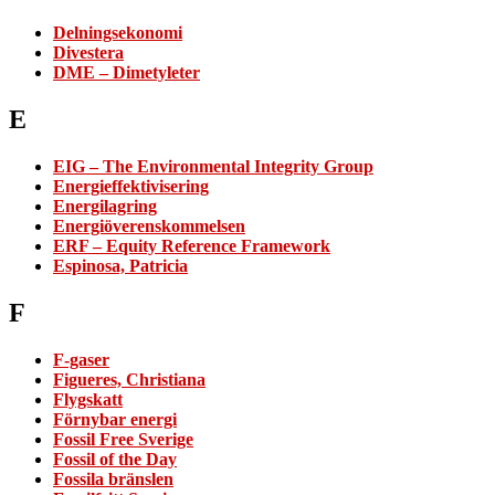
Delningsekonomi
Divestera
DME – Dimetyleter
E
EIG – The Environmental Integrity Group
Energieffektivisering
Energilagring
Energiöverenskommelsen
ERF – Equity Reference Framework
Espinosa, Patricia
F
F-gaser
Figueres, Christiana
Flygskatt
Förnybar energi
Fossil Free Sverige
Fossil of the Day
Fossila bränslen