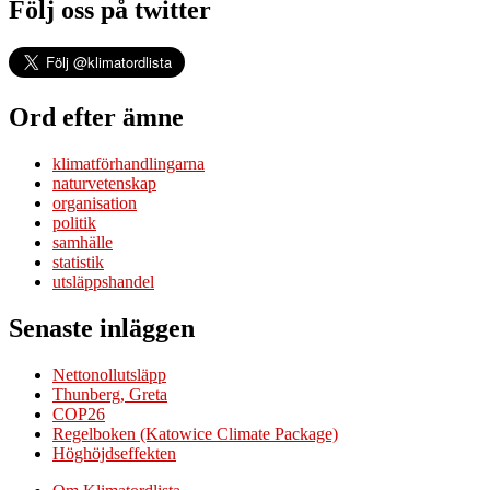
Följ oss på twitter
Ord efter ämne
klimatförhandlingarna
naturvetenskap
organisation
politik
samhälle
statistik
utsläppshandel
Senaste inläggen
Nettonollutsläpp
Thunberg, Greta
COP26
Regelboken (Katowice Climate Package)
Höghöjdseffekten