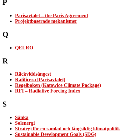
P
Parisavtalet – the Paris Agreement
Projektbaserade mekanismer
Q
QELRO
R
Räckviddsångest
Ratificera [Parisavtalet]
Regelboken (Katowice Climate Package)
RFI – Radiative Forcing Index
S
Sänka
Solenergi
Strategi för en samlad och långsiktig klimatpolitik
Sustainable Development Goals (SDG)