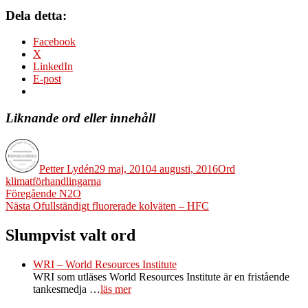
Dela detta:
Facebook
X
LinkedIn
E-post
Liknande ord eller innehåll
Författare
Publicerat
Kategorier
Etiketter
den
Petter Lydén
29 maj, 2010
4 augusti, 2016
Ord
klimatförhandlingarna
Inläggsnavigering
Föregående
Föregående
N2O
Nästa
inlägg:
Nästa
Ofullständigt fluorerade kolväten – HFC
inlägg:
Slumpvist valt ord
WRI – World Resources Institute
WRI som utläses World Resources Institute är en fristående
tankesmedja …
läs mer