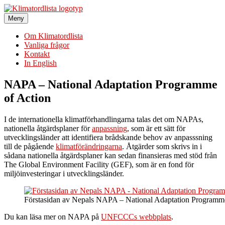
Hoppa
till
Meny
Klimatordlista
Sveriges största klimatordlista
innehåll
Om Klimatordlista
Vanliga frågor
Kontakt
In English
NAPA – National Adaptation Programme
of Action
I de internationella klimatförhandlingarna talas det om NAPAs,
nationella åtgärdsplaner för
anpassning
, som är ett sätt för
utvecklingsländer att identifiera brådskande behov av anpasssning
till de pågående
klimatförändringarna
. Åtgärder som skrivs in i
sådana nationella åtgärdsplaner kan sedan finansieras med stöd från
The Global Environment Facility (GEF), som är en fond för
miljöinvesteringar i utvecklingsländer.
Förstasidan av Nepals NAPA – National Adaptation Programm
Du kan läsa mer on NAPA på
UNFCCCs webbplats
.