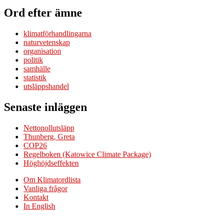
Ord efter ämne
klimatförhandlingarna
naturvetenskap
organisation
politik
samhälle
statistik
utsläppshandel
Senaste inläggen
Nettonollutsläpp
Thunberg, Greta
COP26
Regelboken (Katowice Climate Package)
Höghöjdseffekten
Om Klimatordlista
Vanliga frågor
Kontakt
In English