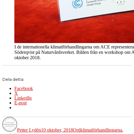
I de internationella klimatförhandlingarna om ACE representera
Söderqvist på Naturvårdsverket. Bilden från en workshop om AC
oktober 2018.
Dela detta:
Facebook
X
LinkedIn
E-post
Författare
Publicerat
Kategorier
Etiketter
den
Petter Lydén
10 oktober, 2018
Ord
klimatförhandlingarna
,