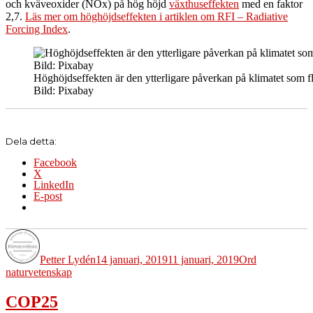
och kväveoxider (NOx) på hög höjd
växthuseffekten
med en faktor
2,7.
Läs mer om höghöjdseffekten i artiklen om RFI – Radiative
Forcing Index
.
Höghöjdseffekten är den ytterligare påverkan på klimatet som f
Bild: Pixabay
Dela detta:
Facebook
X
LinkedIn
E-post
Författare
Publicerat
Kategorier
Etiketter
den
Petter Lydén
14 januari, 2019
11 januari, 2019
Ord
naturvetenskap
COP25