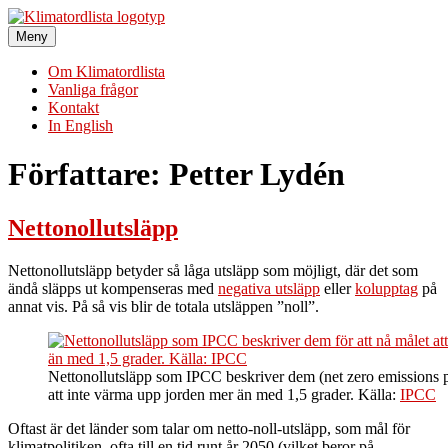
Hoppa
till
Meny
Klimatordlista
Sveriges största klimatordlista
innehåll
Om Klimatordlista
Vanliga frågor
Kontakt
In English
Författare:
Petter Lydén
Nettonollutsläpp
Nettonollutsläpp betyder så låga utsläpp som möjligt, där det som
ändå släpps ut kompenseras med
negativa utsläpp
eller
kolupptag
på
annat vis. På så vis blir de totala utsläppen ”noll”.
Nettonollutsläpp som IPCC beskriver dem (net zero emissions på
att inte värma upp jorden mer än med 1,5 grader. Källa:
IPCC
Oftast är det länder som talar om netto-noll-utsläpp, som mål för
klimatpolitiken, ofta till en tid runt år 2050 (vilket beror på