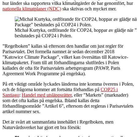
hur länder ska rapportera vilka klimatåtgärder de har genomfört, hur
nationella klimatplaner (NDC)
ska skrivas och mycket mer.
Michał Kurtyka, ordförande för COP24, hoppar av glädje när
beslutades på COP24 i Polen.
”Regelboken” kallas så eftersom den handlar om just regler för
Parisavtalet. Det formella namnet är sedan december 2018
”Katowice Climate Package”, vilket kan översättas till Katowice-
klimatpaketet. Fram till att förhandlingarna slutfördes i Polen
kallades de ofta för Parisavtalets arbetsprogram (PAWP, Paris
Agreement Work Programme på engelska).
På ett viktigt område lyckades länderna inte komma överens i Polen,
och de frågorna kommer att fortsätta förhandlas på
COP25 i
Santiago
:
Handel med utsläppsrätter
, eller ”Markets” (marknader)
som det ofta kallas på engelska. Ibland kallas detta
förhandlingsområde ”Artikel 6”, eftersom det regleras i Parisavtalets
artikel nummer sex.
Det är svårt att sammanfatta innehållet i Regelboken, men
Naturvårdsverket har gjort ett bra försök: