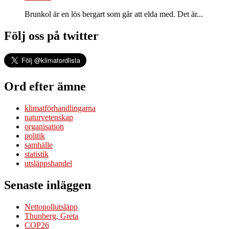
Brunkol är en lös bergart som går att elda med. Det är...
Följ oss på twitter
Ord efter ämne
klimatförhandlingarna
naturvetenskap
organisation
politik
samhälle
statistik
utsläppshandel
Senaste inläggen
Nettonollutsläpp
Thunberg, Greta
COP26