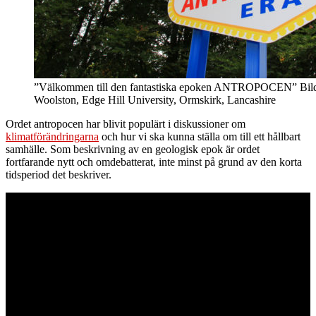
”Välkommen till den fantastiska epoken ANTROPOCEN” Bild:
Woolston, Edge Hill University, Ormskirk, Lancashire
Ordet antropocen har blivit populärt i diskussioner om
klimatförändringarna
och hur vi ska kunna ställa om till ett hållbart
samhälle. Som beskrivning av en geologisk epok är ordet
fortfarande nytt och omdebatterat, inte minst på grund av den korta
tidsperiod det beskriver.