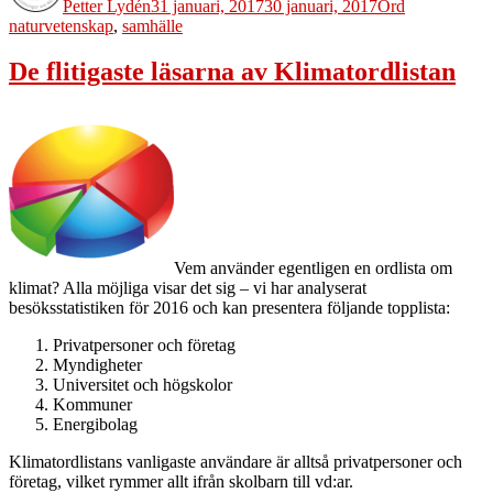
Petter Lydén
31 januari, 2017
30 januari, 2017
Ord
naturvetenskap
,
samhälle
De flitigaste läsarna av Klimatordlistan
Vem använder egentligen en ordlista om
klimat? Alla möjliga visar det sig – vi har analyserat
besöksstatistiken för 2016 och kan presentera följande topplista:
Privatpersoner och företag
Myndigheter
Universitet och högskolor
Kommuner
Energibolag
Klimatordlistans vanligaste användare är alltså privatpersoner och
företag, vilket rymmer allt ifrån skolbarn till vd:ar.