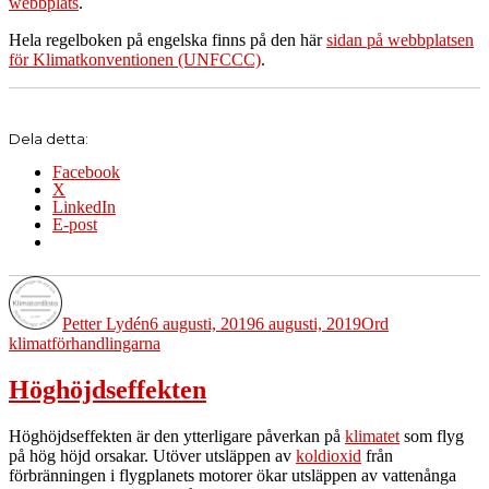
webbplats
.
Hela regelboken på engelska finns på den här
sidan på webbplatsen
för Klimatkonventionen (UNFCCC)
.
Dela detta:
Facebook
X
LinkedIn
E-post
Författare
Publicerat
Kategorier
Etiketter
den
Petter Lydén
6 augusti, 2019
6 augusti, 2019
Ord
klimatförhandlingarna
Höghöjdseffekten
Höghöjdseffekten är den ytterligare påverkan på
klimatet
som flyg
på hög höjd orsakar. Utöver utsläppen av
koldioxid
från
förbränningen i flygplanets motorer ökar utsläppen av vattenånga