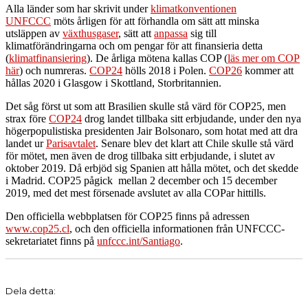
Alla länder som har skrivit under
klimatkonventionen
UNFCCC
möts årligen för att förhandla om sätt att minska
utsläppen av
växthusgaser
, sätt att
anpassa
sig till
klimatförändringarna och om pengar för att finansieria detta
(
klimatfinansiering
). De årliga mötena kallas COP (
läs mer om COP
här
) och numreras.
COP24
hölls 2018 i Polen.
COP26
kommer att
hållas 2020 i Glasgow i Skottland, Storbritannien.
Det såg först ut som att Brasilien skulle stå värd för COP25, men
strax före
COP24
drog landet tillbaka sitt erbjudande, under den nya
högerpopulistiska presidenten Jair Bolsonaro, som hotat med att dra
landet ur
Parisavtalet
. Senare blev det klart att Chile skulle stå värd
för mötet, men även de drog tillbaka sitt erbjudande, i slutet av
oktober 2019. Då erbjöd sig Spanien att hålla mötet, och det skedde
i Madrid. COP25 pågick mellan 2 december och 15 december
2019, med det mest försenade avslutet av alla COPar hittills.
Den officiella webbplatsen för COP25 finns på adressen
www.cop25.cl
, och den officiella informationen från UNFCCC-
sekretariatet finns på
unfccc.int/Santiago
.
Dela detta: