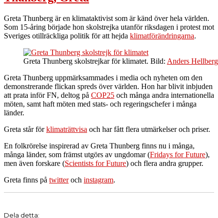
Greta Thunberg är en klimataktivist som är känd över hela världen.
Som 15-åring började hon skolstrejka utanför riksdagen i protest mot
Sveriges otillräckliga politik för att hejda
klimatförändringarna
.
Greta Thunberg skolstrejkar för klimatet. Bild:
Anders Hellberg
Greta Thunberg uppmärksammades i media och nyheten om den
demonstrerande flickan spreds över världen. Hon har blivit inbjuden
att prata inför FN, deltog på
COP25
och många andra internationella
möten, samt haft möten med stats- och regeringschefer i många
länder.
Greta står för
klimaträttvisa
och har fått flera utmärkelser och priser.
En folkrörelse inspirerad av Greta Thunberg finns nu i många,
många länder, som främst utgörs av ungdomar (
Fridays for Future
),
men även forskare (
Scientists for Future
) och flera andra grupper.
Greta finns på
twitter
och
instagram
.
Dela detta: