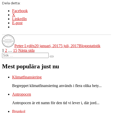
Dela detta:
Facebook
X
LinkedIn
E-post
Författare
Publicerat
Kategorier
Etiketter
den
Petter Lydén
20 januari, 2017
5 juli, 2017
Blogg
statistik
Sidnumrering
Sida
Sida
Sida
1
2
…
15
Nästa sida
Sök
för
Sök
efter:
inlägg
Mest populära just nu
Klimatfinansiering
Begreppet klimatfinansiering används i flera olika bety...
Antropocen
Antropocen är ett namn för den tid vi lever i, där jord...
Brunkol