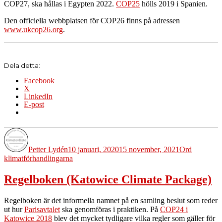
COP27, ska hållas i Egypten 2022.
COP25
hölls 2019 i Spanien.
Den officiella webbplatsen för COP26 finns på adressen
www.ukcop26.org
.
Dela detta:
Facebook
X
LinkedIn
E-post
Författare
Publicerat
Kategorier
Etiketter
den
Petter Lydén
10 januari, 2020
15 november, 2021
Ord
klimatförhandlingarna
Regelboken (Katowice Climate Package)
Regelboken är det informella namnet på en samling beslut som reder
ut hur
Parisavtalet
ska genomföras i praktiken. På
COP24 i
Katowice 2018
blev det mycket tydligare vilka regler som gäller för