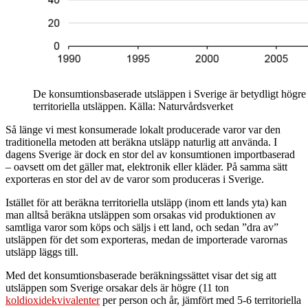
De konsumtionsbaserade utsläppen i Sverige är betydligt högre 
territoriella utsläppen. Källa: Naturvårdsverket
Så länge vi mest konsumerade lokalt producerade varor var den
traditionella metoden att beräkna utsläpp naturlig att använda. I
dagens Sverige är dock en stor del av konsumtionen importbaserad
– oavsett om det gäller mat, elektronik eller kläder. På samma sätt
exporteras en stor del av de varor som produceras i Sverige.
Istället för att beräkna territoriella utsläpp (inom ett lands yta) kan
man alltså beräkna utsläppen som orsakas vid produktionen av
samtliga varor som köps och säljs i ett land, och sedan ”dra av”
utsläppen för det som exporteras, medan de importerade varornas
utsläpp läggs till.
Med det konsumtionsbaserade beräkningssättet visar det sig att
utsläppen som Sverige orsakar dels är högre (11 ton
koldioxidekvivalenter
per person och år, jämfört med 5-6 territoriella