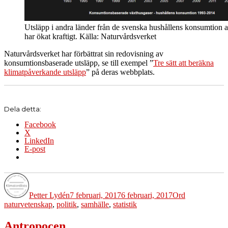
Utsläpp i andra länder från de svenska hushållens konsumtion a
har ökat kraftigt. Källa: Naturvårdsverket
Naturvårdsverket har förbättrat sin redovisning av
konsumtionsbaserade utsläpp, se till exempel ”
Tre sätt att beräkna
klimatpåverkande utsläpp
” på deras webbplats.
Dela detta:
Facebook
X
LinkedIn
E-post
Författare
Publicerat
Kategorier
Etiketter
den
Petter Lydén
7 februari, 2017
6 februari, 2017
Ord
naturvetenskap
,
politik
,
samhälle
,
statistik
Antropocen