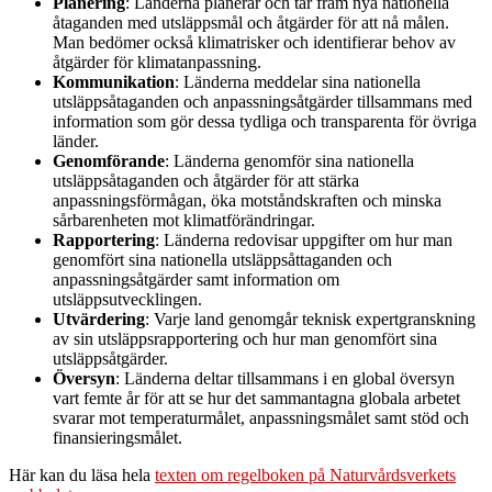
Planering
: Länderna planerar och tar fram nya nationella
åtaganden med utsläppsmål och åtgärder för att nå målen.
Man bedömer också klimatrisker och identifierar behov av
åtgärder för klimatanpassning.
Kommunikation
: Länderna meddelar sina nationella
utsläppsåtaganden och anpassningsåtgärder tillsammans med
information som gör dessa tydliga och transparenta för övriga
länder.
Genomförande
: Länderna genomför sina nationella
utsläppsåtaganden och åtgärder för att stärka
anpassningsförmågan, öka motståndskraften och minska
sårbarenheten mot klimatförändringar.
Rapportering
: Länderna redovisar uppgifter om hur man
genomfört sina nationella utsläppsåttaganden och
anpassningsåtgärder samt information om
utsläppsutvecklingen.
Utvärdering
: Varje land genomgår teknisk expertgranskning
av sin utsläppsrapportering och hur man genomfört sina
utsläppsåtgärder.
Översyn
: Länderna deltar tillsammans i en global översyn
vart femte år för att se hur det sammantagna globala arbetet
svarar mot temperaturmålet, anpassningsmålet samt stöd och
finansieringsmålet.
Här kan du läsa hela
texten om regelboken på Naturvårdsverkets