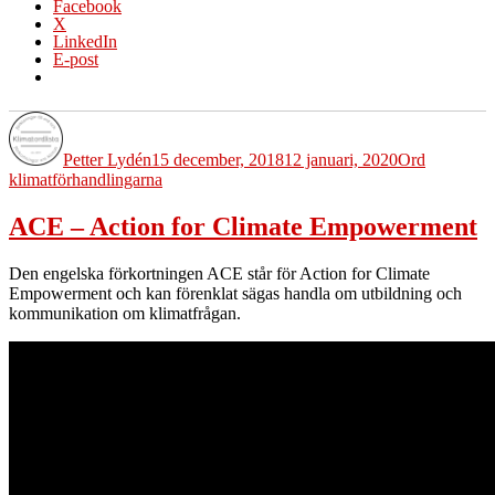
Facebook
X
LinkedIn
E-post
Författare
Publicerat
Kategorier
Etiketter
den
Petter Lydén
15 december, 2018
12 januari, 2020
Ord
klimatförhandlingarna
ACE – Action for Climate Empowerment
Den engelska förkortningen ACE står för Action for Climate
Empowerment och kan förenklat sägas handla om utbildning och
kommunikation om klimatfrågan.