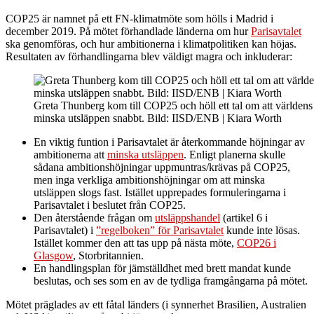
COP25 är namnet på ett FN-klimatmöte som hölls i Madrid i
december 2019. På mötet förhandlade länderna om hur
Parisavtalet
ska genomföras, och hur ambitionerna i klimatpolitiken kan höjas.
Resultaten av förhandlingarna blev väldigt magra och inkluderar:
Greta Thunberg kom till COP25 och höll ett tal om att världens
minska utsläppen snabbt. Bild: IISD/ENB | Kiara Worth
En viktig funtion i Parisavtalet är återkommande höjningar av
ambitionerna att
minska utsläppen
. Enligt planerna skulle
sådana ambitionshöjningar uppmuntras/krävas på COP25,
men inga verkliga ambitionshöjningar om att minska
utsläppen slogs fast. Istället upprepades formuleringarna i
Parisavtalet i beslutet från COP25.
Den återstående frågan om
utsläppshandel
(artikel 6 i
Parisavtalet) i
”regelboken” för Parisavtalet
kunde inte lösas.
Istället kommer den att tas upp på nästa möte,
COP26 i
Glasgow
, Storbritannien.
En handlingsplan för jämställdhet med brett mandat kunde
beslutas, och ses som en av de tydliga framgångarna på mötet.
Mötet präglades av ett fåtal länders (i synnerhet Brasilien, Australien