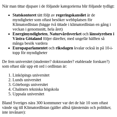
När man tittar djupare i de följande kategorierna blir följande tydligt:
Statskontoret
tätt följt av
regeringskansliet
är de
myndigheter som oftast besöker webbplatsen för
Klimatordlistan (bägge två tittade i klimatordlistan en gång i
veckan i genomsnitt, hela året)
Energimyndigheten
,
Naturvårdsverket
och
länsstyrelsen i
Västra Götaland
följer därefter, med ungefär hälften så
många besök vardera
Europaparlamentet
och
riksdagen
kvalar också in på 10-i-
topp för myndigheter
De fem universitet (studenter? doktorander? etablerade forskare?)
som oftast slår upp ett ord i ordlistan är:
Linköpings universitet
Lunds universitet
Göteborgs universitet
Chalmers tekniska högskola
Uppsala universitet
Bland Sveriges nära 300 kommuner var det de här 10 som oftast
vände sig till Klimatordlistan (gäller alltså tjänstemän och politiker,
inte invånare):