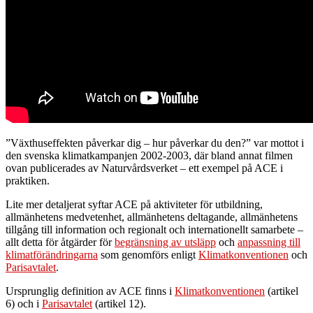
”Växthuseffekten påverkar dig – hur påverkar du den?” var mottot i
den svenska klimatkampanjen 2002-2003, där bland annat filmen
ovan publicerades av Naturvårdsverket – ett exempel på ACE i
praktiken.
Lite mer detaljerat syftar ACE på aktiviteter för utbildning,
allmänhetens medvetenhet, allmänhetens deltagande, allmänhetens
tillgång till information och regionalt och internationellt samarbete –
allt detta för åtgärder för
begränsning av utsläpp
och
anpassning till
klimatförändringarna
som genomförs enligt
Klimatkonventionen
och
Parisavtalet
.
Ursprunglig definition av ACE finns i
Klimatkonventionen
(artikel
6) och i
Parisavtalet
(artikel 12).