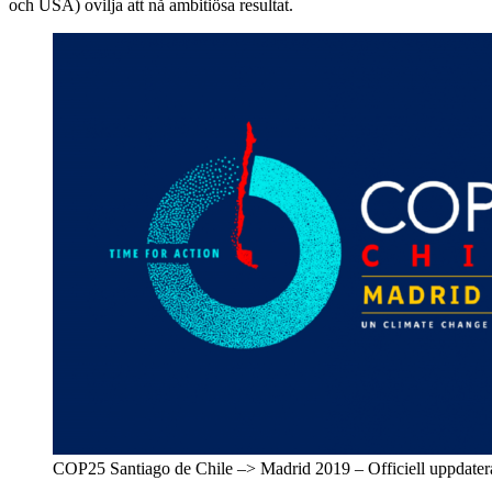
och USA) ovilja att nå ambitiösa resultat.
COP25 Santiago de Chile –> Madrid 2019 – Officiell uppdater