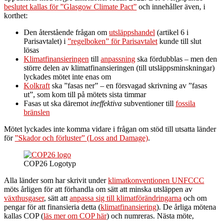
beslutet kallas för ”Glasgow Climate Pact”
och innehåller även, i
korthet:
Den återstående frågan om
utsläppshandel
(artikel 6 i
Parisavtalet) i
”regelboken” för Parisavtalet
kunde till slut
lösas
Klimatfinansieringen
till
anpassning
ska fördubblas – men den
större delen av klimatfinansieringen (till utsläppsminskningar)
lyckades mötet inte enas om
Kolkraft
ska ”fasas ner” – en försvagad skrivning av ”fasas
ut”, som kom till på mötets sista timmar
Fasas ut ska däremot
ineffektiva
subventioner till
fossila
bränslen
Mötet lyckades inte komma vidare i frågan om stöd till utsatta länder
för
”Skador och förluster” (Loss and Damage)
.
COP26 Logotyp
Alla länder som har skrivit under
klimatkonventionen UNFCCC
möts årligen för att förhandla om sätt att minska utsläppen av
växthusgaser
, sätt att
anpassa sig till klimatförändringarna
och om
pengar för att finansieria detta (
klimatfinansiering
). De årliga mötena
kallas COP (
läs mer om COP här
) och numreras. Nästa möte,