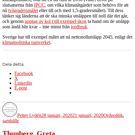
slutsatserna från
IPCC
, om vilka klimatåtgärder som behövs för att
nå
tvågradersmålet
eller till och med 1,5-gradersmålet). Till dess
tänker sig länderna att de ska minska utsläppen till noll där det går,
och genom
upptag av kol i till exempel skog
ta hand om de utsläpp
som ändå blir kvar – inte minst från
jordbruk
.
Sverige har till exempel målet att nå nettonollutsläpp 2045, enligt det
klimatpolitiska ramverket
.
Dela detta:
Facebook
X
LinkedIn
E-post
Författare
Publicerat
Kategorier
Etiketter
den
Petter Lydén
28 januari, 2020
21 januari, 2020
Ord
politik
,
samhälle
Thunberg, Greta