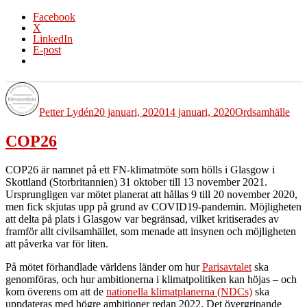
Facebook
X
LinkedIn
E-post
Författare
Publicerat
Kategorier
Etiketter
den
Petter Lydén
20 januari, 2020
14 januari, 2020
Ord
samhälle
COP26
COP26 är namnet på ett FN-klimatmöte som hölls i Glasgow i
Skottland (Storbritannien) 31 oktober till 13 november 2021.
Ursprungligen var mötet planerat att hållas 9 till 20 november 2020,
men fick skjutas upp på grund av COVID19-pandemin. Möjligheten
att delta på plats i Glasgow var begränsad, vilket kritiserades av
framför allt civilsamhället, som menade att insynen och möjligheten
att påverka var för liten.
På mötet förhandlade världens länder om hur
Parisavtalet
ska
genomföras, och hur ambitionerna i klimatpolitiken kan höjas – och
kom överens om att de
nationella klimatplanerna (NDCs)
ska
uppdateras med högre ambitioner redan 2022. Det övergripande