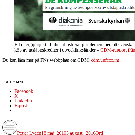
Ett energiprojekt i Indien illustrerar problemen med att svensk
köp av utsläppskrediter i utvecklingsländer –
CDM-rapport frå
Du kan läsa mer på FNs webbplats om CDM:
cdm.unfccc.int
Dela detta:
Facebook
X
LinkedIn
E-post
Författare
Publicerat
Kategorier
Etiketter
den
Petter Lydén
18 maj, 2010
3 augusti, 2016
Ord