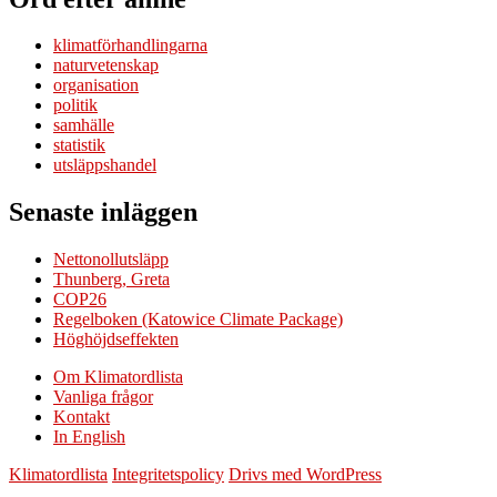
klimatförhandlingarna
naturvetenskap
organisation
politik
samhälle
statistik
utsläppshandel
Senaste inläggen
Nettonollutsläpp
Thunberg, Greta
COP26
Regelboken (Katowice Climate Package)
Höghöjdseffekten
Om Klimatordlista
Vanliga frågor
Kontakt
In English
Klimatordlista
Integritetspolicy
Drivs med WordPress