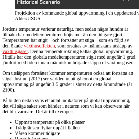
Projektion av kommande global uppvärmning i en uppdaterad v
Alder/USGS
Jordens temperatur varierar naturligt, men sedan några hundra år
tillbaka har medeltemperaturen höjts mer än den tidigare gjort.
Temperaturen har stigit – och fortsätter att stiga – som en följd av
den ökade
växthuseffekten
, som orsakas av människans utsläpp av
växthusgaser
. Denna temperaturökning kallas global uppvärmning.
Hittills har den globala medeltemperaturen stigit med ungefär 1 grad,
jämfört med tiden innan människan började släppa ut växthusgaser.
Om utsläppen fortsätter kommer temperaturen också att fortsätta att
stiga. Just nu (2017) ser världen ut att gå emot en global
uppvärmning på ungefär 3-5 grader i slutet av detta århundrade (år
2100).
På bilden nedan syns ett antal indikatorer på global uppvärmning,
det vill säga saker som händer i naturen som vi kan observera när
det blir varmare. Det är till exempel:
Uppmätt temperatur på olika platser
Trädgränsen flyttar uppåt i fjällen
Våren kommer tidigare
Havsnivån stiger