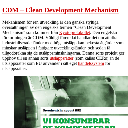
CDM – Clean Development Mechanism
Mekanismen för ren utveckling är den ganska styltiga
översättningen av den engelska termen ”Clean Development
Mechanism” som kommer från
Kyotoprotokollet
. Den engelska
förkortningen är CDM. Väldigt förenklat handlar det om att rika
industrialiserade länder med höga utsläpp kan bekosta åtgärder som
minskar utsläppen i fattigare utvecklingsländer, och sedan få
tillgodoräkna sig de utsläppsminskningarna. Denna sorts projekt ger
upphov till en annan sorts
utsläppsrätter
(som kallas CERs) än de
utsläppsrätter som EU använder i sitt eget
handelssystem
för
utsläppsrätter.