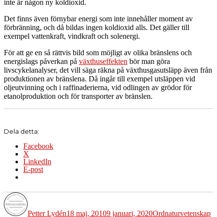
inte är någon ny koldioxid.
Det finns även förnybar energi som inte innehåller moment av
förbränning, och då bildas ingen koldioxid alls. Det gäller till
exempel vattenkraft, vindkraft och solenergi.
För att ge en så rättvis bild som möjligt av olika bränslens och
energislags påverkan på
växthuseffekten
bör man göra
livscykelanalyser, det vill säga räkna på växthusgasutsläpp även från
produktionen av bränslena. Då ingår till exempel utsläppen vid
oljeutvinning och i raffinaderierna, vid odlingen av grödor för
etanolproduktion och för transporter av bränslen.
Dela detta:
Facebook
X
LinkedIn
E-post
Författare
Publicerat
Kategorier
Etiketter
den
Petter Lydén
18 maj, 2010
9 januari, 2020
Ord
naturvetenskap