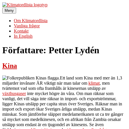
Hoppa
till
Meny
Klimatordlista
Sveriges största klimatordlista
innehåll
Om Klimatordlista
Vanliga frågor
Kontakt
In English
Författare:
Petter Lydén
Kina
Ett land som Kina med mer än 1,3
miljarder invånare ÄR viktigt när man talar om
klimat
, men
tvärtemot vad som ofta framhålls är kinesernas utsläpp av
växthusgaser
inte mycket högre än våra. Om man räknar som
vanligt, det vill säga inte räknar in import- och exportströmmar,
ligger Kinas utsläpp per capita strax över Sveriges. Räknar man in
import och export ökar Sveriges årliga utsläpp, medan Kinas
minskar. Som jämförelse släpper medelamerikanen ut ca tre gånger
så mycket som medelkinesen, och en afrikan från Zambia orsakar
utsläpp som endast är en tjugondel av kinesens. Se även