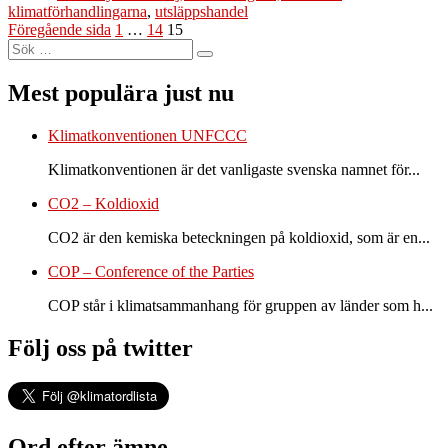
klimatförhandlingarna
,
utsläppshandel
Sidnumrering
Sida
Sida
Sida
Föregående sida
1
…
14
15
Sök
för
Sök
efter:
inlägg
Mest populära just nu
Klimatkonventionen UNFCCC
Klimatkonventionen är det vanligaste svenska namnet för...
CO2 – Koldioxid
CO2 är den kemiska beteckningen på koldioxid, som är en...
COP – Conference of the Parties
COP står i klimatsammanhang för gruppen av länder som h...
Följ oss på twitter
Ord efter ämne