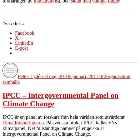
förklaringen av
klimaträttvisa
, och
sidan med vanliga frågor
.
Dela detta:
Facebook
X
LinkedIn
E-post
Författare
Publicerat
Kategorier
Etiketter
den
Petter Lydén
18 maj, 2010
6 januari, 2017
Ord
organisation
,
samhälle
IPCC – Intergovernmental Panel on
Climate Change
IPCC är en panel av forskare från hela världen som utvärderar
klimatförändringarna
. På svenska brukar IPCC kallas FNs
klimatpanel. Det fullständiga namnet på engelska är
Intergovernmental Panel on Climate Change.