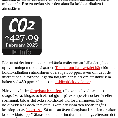
miljoner år. Boxen nedan visar den aktuella koldioxidhalten i
atmosfären.
För att nå det internationellt erkända målet om att hålla den globala
uppvärmningen under 2 grader (
läs mer om Parisavtalet här
) bör inte
koldioxidhalten i atmosfären överstiga 350 ppm, även om det i de
internationella förhandlingarna tidigare har talats om att stabilisera
halten vid 450 ppm räknat som
koldioxidekvivalenter
.
När vi använder
förnybara bränslen
, till exempel ved och annan
skogsråvara, biogas och etanol gjord på exempelvis sockerrör eller
spannmål, bildas det också koldioxid vid förbränningen. Den
koldioxiden är dock inte ett tillskott, eftersom den redan ingår i
kretsloppet av
biomassa
. Så trots att även förnybara bränslen orsakar
koldioxidutsläpp ”räknas” de inte i klimatsammanhang, eftersom det