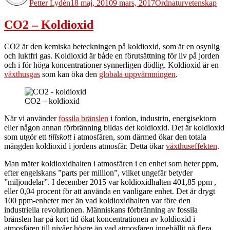
Petter Lydén
18 maj, 2010
9 mars, 2017
Ord
naturvetenskap
CO2 – Koldioxid
CO2 är den kemiska beteckningen på koldioxid, som är en osynlig
och luktfri gas. Koldioxid är både en förutsättning för liv på jorden
och i för höga koncentrationer synnerligen dödlig. Koldioxid är en
växthusgas
som kan öka den
globala uppvärmningen
.
CO2 – koldioxid
När vi använder
fossila bränslen
i fordon, industrin, energisektorn
eller någon annan förbränning bildas det koldioxid. Det är koldioxid
som utgör ett
tillskott
i atmosfären, som därmed ökar den totala
mängden koldioxid i jordens atmosfär. Detta ökar
växthuseffekten
.
Man mäter koldioxidhalten i atmosfären i en enhet som heter ppm,
efter engelskans ”parts per million”, vilket ungefär betyder
”miljondelar”. I december 2015 var koldioxidhalten 401,85 ppm ,
eller 0,04 procent för att använda en vanligare enhet. Det är drygt
100 ppm-enheter mer än vad koldioxidhalten var före den
industriella revolutionen. Människans förbränning av fossila
bränslen har på kort tid ökat koncentrationen av koldioxid i
atmosfären till nivåer högre än vad atmosfären innehållit på flera