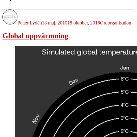
Författare
Publicerat
Kategorier
Etiketter
den
Petter Lydén
18 maj, 2010
18 oktober, 2016
Ord
organisation
Global uppvärmning