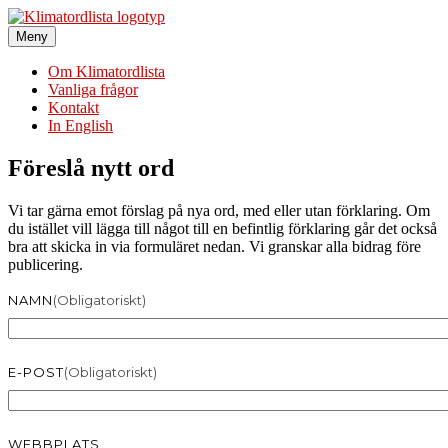
Hoppa
till
Meny
Klimatordlista
Sveriges största klimatordlista
innehåll
Om Klimatordlista
Vanliga frågor
Kontakt
In English
Föreslå nytt ord
Vi tar gärna emot förslag på nya ord, med eller utan förklaring. Om
du istället vill lägga till något till en befintlig förklaring går det också
bra att skicka in via formuläret nedan. Vi granskar alla bidrag före
publicering.
NAMN
(obligatoriskt)
E-POST
(obligatoriskt)
WEBBPLATS