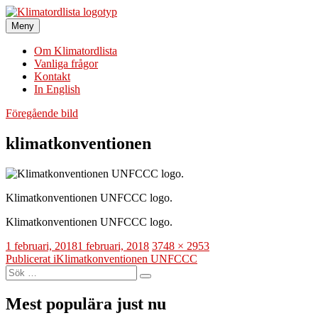
Hoppa
till
Meny
Klimatordlista
Sveriges största klimatordlista
innehåll
Om Klimatordlista
Vanliga frågor
Kontakt
In English
Föregående bild
klimatkonventionen
Klimatkonventionen UNFCCC logo.
Klimatkonventionen UNFCCC logo.
Publicerat
Full
1 februari, 2018
1 februari, 2018
3748 × 2953
den
Inläggsnavigering
storlek
Publicerat i
Klimatkonventionen UNFCCC
Sök
Sök
efter:
Mest populära just nu