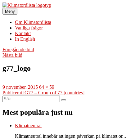
Hoppa
till
Meny
Klimatordlista
Sveriges största klimatordlista
innehåll
Om Klimatordlista
Vanliga frågor
Kontakt
In English
Föregående bild
Nästa bild
g77_logo
Publicerat
Full
9 november, 2015
64 × 59
den
Inläggsnavigering
storlek
Publicerat i
G77 – Group of 77 [countries]
Sök
Sök
efter:
Mest populära just nu
Klimatneutral
Klimatneutral innebär att ingen påverkan på klimatet or...