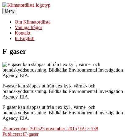
Hoppa
till
Meny
Klimatordlista
Sveriges största klimatordlista
innehåll
Om Klimatordlista
Vanliga frågor
Kontakt
In English
F-gaser
F-gaser kan släppas ut från t ex kyl-, värme- och
brandskyddsutrustning. Bildkälla: Environmental Investigation
Agency, EIA.
F-gaser kan släppas ut från t ex kyl-, värme- och
brandskyddsutrustning. Bildkälla: Environmental Investigation
Agency, EIA.
Publicerat
Full
25 november, 2015
25 november, 2015
959 × 538
den
Inläggsnavigering
storlek
Publicerat i
F-gaser