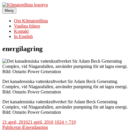
Hoppa
till
Meny
Klimatordlista
Sveriges största klimatordlista
innehåll
Om Klimatordlista
Vanliga frågor
Kontakt
In English
energilagring
Det kanadensiska vattenkraftverket Sir Adam Beck Generating
Complex, vid Niagarafallen, använder pumpning för att lagra energi.
Bild: Ontario Power Generation
Det kanadensiska vattenkraftverket Sir Adam Beck Generating
Complex, vid Niagarafallen, använder pumpning för att lagra energi.
Bild: Ontario Power Generation
Publicerat
Full
21 april, 2016
21 april, 2016
1024 × 719
den
Inläggsnavigering
storlek
Publicerat i
Energilagring